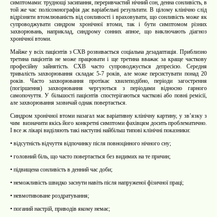
симптомами: труднощі засипання, переривчастий нічний сон, денна сонливість, в
той же час полісомнографія дає варіабельні
результати. В цілому клінічно слід
відрізняти втомлюваність від сонливості і враховувати, що сонливість може як
супроводжувати синдром хронічної втоми, так і бути симптомом різних
захворювань, наприклад, синдрому сонних апное, що виключають діагноз
хронічної втоми.
Майже у всіх пацієнтів з СХВ розвивається соціальна дезадаптація. Приблизно
третина пацієнтів не може працювати і ще третина вважає за краще часткову
професійну зайнятість. СХВ часто супроводжується депресією. Середня
тривалість захворювання складає 5-7 років, але може персистувати понад 20
років. Часто захворювання протікає хвилеподібно, періоди загострення
(погіршення) захворювання чергуються з періодами відносно гарного
самопочуття. У більшості пацієнтів спостерігаються часткові або повні ремісії,
але захворювання зазвичай однак повертається.
Синдром хронічної втоми назагал має варіативну клінічну картину, у звʼязку з
чим
визначити якісь його конкретні симптоми фахівцям досить проблематично.
І все ж лікарі виділяють такі наступні найбільш типові клінічні показники:
•
відсутність відчуття відпочинку після повноцінного нічного сну;
•
головний біль, що часто повертається без видимих ​​на те причин;
•
підвищена сонливість в денний час доби;
•
неможливість швидко заснути навіть після напруженої фізичної праці;
•
невмотивоване роздратування;
•
поганий настрій, приводів якому немає;