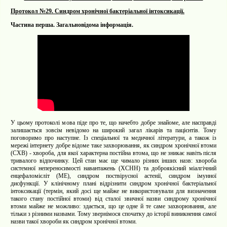
Протокол №
29
. Синдром хронічної бактеріальної інтоксикації
.
Частина перша. Загальновідома інформація.
У цьому протоколі мова піде про те, що начебто добре знайоме, але
насправді
залишається зовсім невідомо на широкий загал лікарів та пацієнтів. Тому
поговоримо про наступне. Із спеціальної та медичної літератури, а також із
мережі інтернету добре відоме таке захворювання, як синдром хронічної втоми
(СХВ) - хвороба, для якої характерна постійна втома, що не зникає навіть після
тривалого відпочинку. Цей стан має ще чимало різних інших назв: хвороба
системної непереносимості навантажень (ХСНН) та доброякісний міалгічний
енцефаломієліт (МЕ), синдром поствірусної астенії, синдром імунної
дисфункції. У клінічному плані відрізнити синдром хронічної бактеріальної
інтоксикації (термін, який досі ще майже не використовували для визначення
такого стану постійної втоми) від сталої звичної назви синдрому хронічної
втоми майже не можливо: здається, що це одне й те саме захворювання, але
тільки з різними назвами. Тому звернімося спочатку до історії виникнення самої
назви такої хвороби як синдром хронічної втоми.