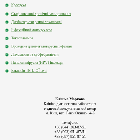
Краснуха
Стафілококові хронічні захворювання
Дисбактеріози різної локалізації
Інфекційний мононуклеоз
Токсоплазмоз
Врождена цитомегаловірусна інфекція
Лихоманки та субфебрилітети
Папіломавірусна (HPV) інфекція
Бакпосів ТЕПЛОЇ сечі
Клініка Маркова
Клініко-діагностична лабораторія
медичний консультативний центр
м. Київ, вул. Раїси Окіпної, 4-Б
Телефони:
+38 (044) 363-87-51
+38 (093) 951-87-51
+38 (097) 951-87-51