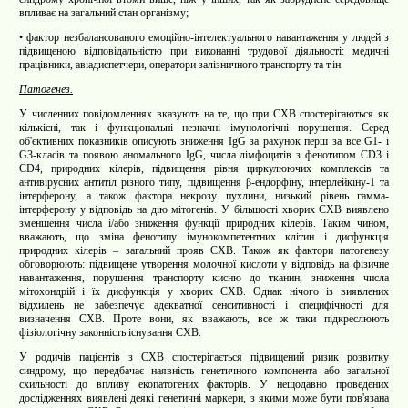
впливає на загальний стан організму;
•
фактор незбалансованого емоційно-інтелектуального навантаження у людей з
підвищеною відповідальністю при виконанні трудової діяльності: медичні
працівники, авіадиспетчери, оператори залізничного транспорту та т.ін.
Патогенез.
У численних повідомленнях вказують на те, що при СХВ спостерігаються як
кількісні, так і функціональні незначні імунологічні порушення. Серед
об'єктивних показників описують зниження IgG за рахунок перш за все G1- і
G3-класів та появою аномального IgG, числа лімфоцитів з фенотипом CD3 і
CD4, природних кілерів, підвищення рівня циркулюючих комплексів та
антивірусних антитіл різного типу, підвищення β-ендорфіну, інтерлейкіну-1 та
інтерферону, а також фактора некрозу пухлини, низький рівень гамма-
інтерферону у відповідь на дію мітогенів. У більшості хворих СХВ виявлено
зменшення числа і/або зниження функції природних кілерів. Таким чином,
вважають, що зміна фенотипу імунокомпетентних клітин і дисфункція
природних кілерів – загальний прояв СХВ. Також як фактори патогенезу
обговорюють: підвищене утворення молочної кислоти у відповідь на фізичне
навантаження, порушення транспорту кисню до тканин, зниження числа
мітохондрій і їх дисфункція у хворих СХВ. Однак нічого із виявлених
відхилень не забезпечує адекватної сенситивності і специфічності для
визначення СХВ. Проте вони, як вважають, все ж таки підкреслюють
фізіологічну законність існування СХВ.
У родичів пацієнтів з СХВ спостерігається підвищений ризик розвитку
синдрому, що передбачає наявність генетичного компонента або загальної
схильності до впливу екопатогених факторів. У нещодавно проведених
дослідженнях виявлені деякі генетичні маркери, з якими може бути пов'язана