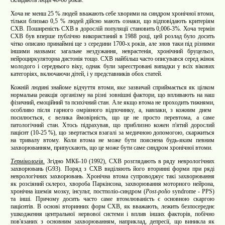
Хоча не менш 25 % людей вважають cебе хворими на синдром хронічної втоми,
тільки близько 0,5 % людей дійсно мають ознаки, що відповідають критеріям
CХВ. Поширеність СХВ в дорослій популяції становить 0,006-3%. Хоча термін
СХВ був вперше публічно використаний в 1988 році, цей розлад було досить
чітко описано принаймні ще з середини 1700-х років, але знов таки під різними
іншими назвами: загальне нездужання, неврастенія, хронічний бруцельоз,
нейроциркуляторна дистонія тощо. СХВ найбільш часто описувався серед жінок
молодого і середнього віку, однак були зареєстровані випадки у всіх вікових
категоріях, включаючи дітей, і у представників обох статей.
Кожній людині знайоме відчуття втоми, яке зазвичай сприймається як цілком
нормальна реакція організму на різні зовнішні фактори, що впливають на наш
фізичний, емоційний та психічний стан. Але якщо втома не проходить тижнями,
особливо після гарного омріяного відпочинку, а, навпаки, з кожним днем ​​
посилюється, є велика ймовірність, що це не просто перевтома, а саме
патологічний стан. Хтось підрахував, що приблизно кожен п'ятий дорослий
пацієнт (10-25 %), що звертається взагалі за медичною допомогою, скаржиться
на тривалу втому. Коли втома не може бути пояснена будь-яким певним
захворюванням, припускають, що це може бути саме синдром хронічної втоми.
Термінологія.
Згідно МКБ-10 (1992), СХВ розглядають в ряду неврологічних
захворювань (G93). Поряд з СХВ виділяють його вторинні форми при ряді
неврологічних захворювань. Хронічна втома супроводжує такі захворювання
як розсіяний склероз, хвороба Паркінсона, захворювання моторного нейрона,
хронічна ішемія мозку, інсульт, постполіо-синдром (
Post-polio
syndrome - PPS
)
та інші. Причому досить часто саме втомлюваність є основною скаргою
пацієнтів. В основі вторинних форм СХВ, як вважають, лежить безпосереднє
ушкодження центральної нервової системи і вплив інших факторів, побічно
пов'язаних з основним захворюванням, наприклад, депресії, що виникла як