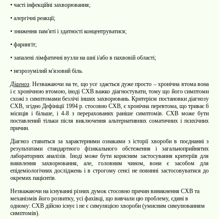
•
часті інфекційні захворювання;
•
алергічні реакції;
•
зниження пам'яті і здатності концентруватися;
•
фарингіт;
•
запалені лімфатичні вузли на шиї і/або в пахвовій області;
•
незрозумілий м'язовий біль.
Діагноз
. Незважаючи на те, що усе здається дуже просто – хронічна втома вона
і є хронічною втомою, іноді СХВ важко діагностувати, тому що його симптоми
схожі з симптомами безлічі інших захворювань. Критерієм постановки діагнозу
СХВ, згідно Дефініції 1994 р. стосовно СХВ, є хронічна перевтома, що триває 6
місяців і більше, і 4-8 з перерахованих раніше симптомів. СХВ може бути
поставлений тільки після виключення альтернативних соматичних і психічних
причин.
Діагноз ставиться за характерними ознаками з історії хвороби в поєднанні з
результатами стандартного фізикального обстеження і загальноприйнятих
лабораторних аналізів. Іноді може бути корисним застосування критеріїв для
виявлення захворювання, але, головним чином, вони є засобом для
епідеміологічних досліджень і в строгому сенсі не повинні застосовуватися до
окремих пацієнтів.
Незважаючи на існуванні різних думок стосовно причин виникнення СХВ та
механізмів його розвитку, усі фахівці, що вивчали цю проблему, єдині в
одному: СХВ дійсно існує і не є симуляцією хвороби (умисним симулюванням
симптомів).