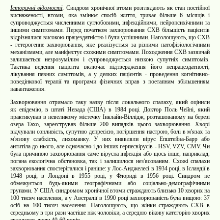
Історичні відомості
. Синдром хронічної втоми розглядають як стан постійної
виснаженості, втоми, яка змінює спосіб життя, триває більше 6 місяців і
супроводжується численними суглобовими, інфекційними, нейропсихічними та
іншими симптомами. Перед початком захворювання СХВ більшість пацієнтів
відрізнялися високою працездатністю і були успішними. Наголошують, що СХВ
- гетерогенне захворювання, яке реалізується за різними патофізіологічними
механізмами, але маніфестує схожими симптомами. Походження СХВ зазвичай
залишається незрозумілим і супроводжується низкою супутніх симптомів.
Тактика ведення пацієнта включає підтвердження його непрацездатності,
лікування певних симптомів, а у деяких пацієнтів - проведення когнітивно-
поведінкової терапії та програми фізичних вправ з поетапним збільшенням
навантаження.
Захворювання отримало таку назву після локального спалаху, який оцінили
як
епідемію, в штаті Невада (США) в 1984 році. Доктор Поль Чейні, який
практикував в невеликому містечку Інклайн-Віллідж, розташованому на березі
озера Тахо, зареєстрував більше 200 випадків цього захворювання. Хворі
відчували сонливість, супутню депресією, погіршення настрою, болі в м'язах та
м'язову слабкість, лихоманку. У них виявляли вірус Епштейна-Барр або
антитіла до нього, але одночасно і до інших герпесвірусів - HSV, VZV, CMV. Чи
була причиною захворювання саме вірусна інфекція або щось інше, наприклад,
погана екологічна обстановка, так і залишилося нез'ясованим. Схожі спалахи
захворювання спостерігалися і раніше: у Лос-Анджелесі в 1934 році, в Ісландії в
1948 році, в Лондоні в 1955 році, у Флориді в 1956 році. Синдром не
обмежується будь-якими географічними або соціально-демографічними
групами. У США синдромом хронічної втоми страждають близько 10 хворих на
100 тисяч населення, а у Австралії в 1990 році захворюваність була вищою: 37
осіб на 100 тисяч населення. Наголошують, що жінки страждають СХВ в
середньому в три рази частіше ніж чоловіки, а середню вікову категорію хворих
складають люди 40-60 років.