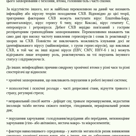
цього захворювання є безсоння, втома, головний біль і часті спазми.
За відсутністю іншого, все ж найбільш переконливою на даний час визнають
інфекційну або вірусну теорію походження СХВ. Відповідно до цієї теорії,
тригерними факторами СХВ можуть виступати вірус Епштейна-Барр,
цитомегаловірус, вірус герпесу 6 типу, вірус Коксакі, вірус гепатиту C,
ентеровіруси і ретровіруси. Дебют СХВ нерідко пов'язаний з гострим
респіраторним грипоподібним захворюванням. Переконливими вважають так
само дані про високу частоту виявлення герпесвірусів і ознак їх реактивації у
хворих на СХВ. Повністю не виключають можливість існування досі не
ідентифікованого вірусу (найімовірніше, з групи герпес-вірусів), що викликає
СХВ, в той час як інші відомі віруси (EBV, CMV, HHV-6 і ін.) можуть
відігравати лише вторинну роль, реактивуючись на тлі порушень імунного
статусу і підтримуючи їх.
До інших неінфекційних причини синдрому хронічної втоми у різні часи та різні
спостерігачі ще відносили:
•
хронічні захворювання, що викликають порушення в роботі імунної системи;
•
психологічні і психічні розлади - часті депресивні стани, відчуття тривоги і
страху, регулярні стреси;
•
неправильний спосіб життя - дефіцит сну, тривале перенапруження, недостатня
інсоляція та/або нестача свіжого повітря, гіподинамія, нераціональний режим
дня;
•
порушення харчування: голодування/недоїдання або переїдання, неповноцінне
харчування (гіпо- або авітаміноз, нестача макро- та мікроелементів;
•
фактори навколишнього середовища - у жителів мегаполісів ризик виникнення
синдрому хронічної втоми вище, ніж у інших, так як забруднене середовище