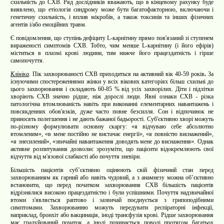
схильність до СХВ. Ряд дослідників вважають, що в кінцевому рахунку буде
виявлено, що етіологія синдрому може бути багатофакторною, включаючи і
генетичну схильність, і вплив мікробів, а також токсинів та інших фізичних
агентів і/або емоційних травм.
Є повідомлення, що ступінь дефіциту L-карнітину прямо пов'язаний зі ступенем
вираженості симптомів СХВ. Тобто, чим менше L-карнітину (і його ефірів)
міститься в плазмі крові людини, тим нижче його працездатність і гірше
самопочуття.
Клініка
. Пік захворюваності СХВ приходиться на активний вік 40-59 років
.
За
існуючими спостереженнями жінки у всіх вікових категоріях більш схильні до
цього захворювання і складають 60-85 % від усіх захворілих. Діти і підлітки
хворіють СХВ значно рідше, ніж дорослі люди. Явні ознаки СХВ - різка
патологічна втомлюваність навіть при виконанні елементарних навантажень і
повсякденних обов'язків, дуже часто повне безсилля. Сон і відпочинок не
приносять полегшення і не дають бажаної бадьорості. Суб'єктивно хворі можуть
по-різному формулювати основну скаргу: «я відчуваю себе абсолютно
втомленим», «в мене постійно не вистачає енергії», «я повністю виснажений»,
«я знесилений», «звичайні навантаження доводять мене до виснаження». Однак
активне розпитування дозволяє зрозуміти, що пацієнти відокремлюють свої
відчуття від м'язової слабкості або почуття зневіри.
Більшість пацієнтів суб’єктивно оцінюють свій фізичний стан перед
захворюванням як гарний або навіть чудовий, а з анамнезу можна об’єктивно
встановити, що перед початком захворювання СХВ більшість пацієнтів
відрізнялися високою працездатністю і були успішними. Почуття надзвичайної
втоми з'являється раптово і зазвичай поєднується з грипоподібними
симптомами. Захворюванню можуть передувати респіраторні інфекції,
наприклад, бронхіт або вакцинація, іноді трансфузія крові. Рідше захворювання
має градуйований початок, а іноді починається поволі протягом багатьох