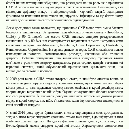
безліч інших потенційних збудників, що розглядали на цю роль, не є причиною
СХВ. Алергічні маркери і імуносупресія також не встановлені. Велика роль, яку
відводили дефіциту макро- і мікронутрієнтів, харчовій алергії, надмірним
фізичним та психічним навантаженням, вірусним інфекціям та ще багато чому
іншому досі не знайшла свого переконливого підтвердження.
Деякі дослідники також вважають, що причиною СХВ може стати зміна балансу
бактерій в кишківнику. За даними Колумбійського університету (Нью-Йорк,
США), у 90 % людей, що мають СХВ, виникає синдром роздратованого
кишківника. А у 80 % з них спостерігається відхилення в змісті наступних семи
кишкових бактерій: Faecalibacterium, Roseburia, Dorea, Coprococcus, Clostridium,
Ruminococcus, Coprobacillus. На думку деяких авторів, СХВ є наслідком тільки
психіатричної патології: соматизованих розладів, «великих» або атипових
депресій. Зроблені припущення, що виникнення синдрому хронічної втоми
пов'язано з розвитком неврозу центральних регуляторних центрів вегетативної
нервової системи, який обумовлений пригніченням діяльності зони, що
відповідає за гальмівні процеси.
У 2009 році вчені з США стали авторами статті, в якій було описано вплив на
організм людини вірусу синдрому хронічної втоми, що вражає мишей. Через
кілька років ці дані піддалися спростуванню, оскільки в крові досліджуваних
хворих людей вірус виявлений не був. Однак нещодавно інші біологи оголосили
про свої результати. Їх висновок доводив наявність якогось невідомого раніше
вірусу в крові хворих: він, ніби, з'являється, коли імунна система знаходиться в
стані постійної напруги.
У січні 2016 року група британських вчених оприлюднила своє дослідження,
згідно з яким вірус синдрому хронічної втоми таки існує, і до інфікування ним
особливо схильні підлітки. На думку фахівців, більше двох відсотків підлітків
Великобританії мають синдром хронічної втоми. Характерними симптомами