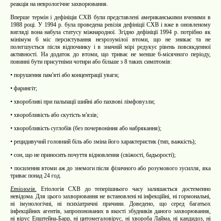
реакція на неврологічне захворювання.
Вперше термін і дефініція СХВ були представлені американськими вченими в
1988 році. У 1994 р. була проведена ревізія дефініції СХВ і вже в оновленому
вигляді вона набула статусу міжнародної. Згідно дефініції 1994 р. потрібно як
мінімум 6 міс персистування незрозумілої втоми, що не зникає та не
полегшується після відпочинку і в значній мірі редукує рівень повсякденної
активності. На додаток до втоми, що триває не менше 6-місячного періоду,
повинні бути присутніми чотири або більше з 8 таких симптомів:
•
порушення пам'яті або концентрації уваги;
•
фарингіт;
•
хворобливі при пальпації шийні або пахвові лімфовузли;
•
хворобливість або скутість м'язів;
• хворобливість суглобів (без почервоніння або набрякання);
• рецидивучий головний біль або зміна його характеристик (тип, важкість);
• сон, що не приносить почуття відновлення (свіжості, бадьорості);
• посилення втоми аж до знемоги після фізичного або розумового зусилля, яка
триває понад 24 год.
Етіологія.
Етіологія СХВ до теперішнього часу залишається достеменно
невідома. Для цього захворювання не встановлені ні інфекційні, ні гормональні,
ні імунологічні, ні психіатричні причини. Доведено, що серед багатьох
інфекційних агентів, запропонованих в якості збудників даного захворювання,
ні вірус Епштейна-Барр, ні цитомегаловірус, ні хвороба Лайма, ні кандидоз, ні