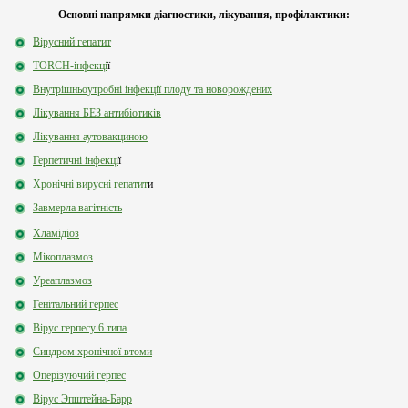
Основні напрямки діагностики, лікування, профілактики:
Вірусний гепатит
TORCH-інфекці
ї
Внутрішньоутробні інфекції плоду та новорождених
Лікування БЕЗ антибіотиків
Лікування аутовакциною
Герпетичні інфекці
ї
Хронічні вирусні гепатит
и
Завмерла вагітність
Хламідіоз
Мікоплазмоз
Уреаплазмоз
Генітальний герпес
Вірус герпесу 6 типа
Синдром хронічної втоми
Оперізуючий герпес
Вірус Эпштейна-Барр