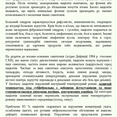
місяців. Після початку захворювання пацієнти помічають, що фізичні або
розумові зусилля призводять до збільшення почуття втоми. Багато пацієнтів
вважають, що навіть мінімальне фізичне зусилля призводить до значної
втомлюваності і посилення інших симптомів.
Больовий синдром характеризується дифузністю, невизначеністю, тенденцією
до міграції больових відчуттів. Крім болю в м'язах, що інколи по інтенсивності
може нагадувати фіброміалгічний синдром, і суглобах, пацієнти скаржаться на
головний біль, біль в горлі, болючість лімфатичних вузлів, болі в животі. Імунні
зміни включають хворобливі лімфатичні вузли, повторну біль в горлі,
рекурентні грипоподібні симптоми, загальне нездужання, надлишкову
сенситивність до харчових продуктів і/або медикаментів, які раніше
переносилися нормально.
На додаток до восьми основних симптомів (згідно Дефініції 1994 р. стосовно
СХВ), які мають статус діагностичних критеріїв, пацієнти можуть відчувати і
інші симптоми, частота появи яких широко коливається (варірується)
серед
пацієнтів. Частіше за інші симптоми описують ортостатичну гіпотензію і
тахікардію, епізоди пітливості, блідість, мляві зіничні реакції, запори,
прискорене сечовипускання (мікроурітація), дихальні порушення (відчуття
нестачі повітря, відчуття перешкоди в дихальних шляхах або біль при диханні).
У багатьох пацієнтів порушений внутрішній температурний режим:
зазвичай
температура тіла субфебрильна з добовими флуктуаціями та може
супроводжуватися епізодами потіння, рекурентним ознобом.
Ця категорія
пацієнтів зазвичай погано переносить екстремальні зміни температурного
режиму навколишнього середовища (холод, спеку).
Приблизно 85 % пацієнтів скаржаться на порушення концентрації уваги,
ослаблення пам'яті, але рутинне нейропсихологічне обстеження не виявляє
дефіциту пізнавальної функції. Порушення сну представлені різними