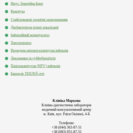
Вірус Эпштейна-Барр
Краснуха
Стафілококові хронічні захворювання
Дисбактеріози різної локалізації
Інфекційний мононуклеоз
Токсоплазмоз
Врождена цитомегаловірусна інфекція
Лихоманки та субфебрилітети
Папіломавірусна (HPV) інфекція
Бакпосів ТЕПЛОЇ сечі
Клініка Маркова
Клініко-діагностична лабораторія
медичний консультативний центр
м. Київ, вул. Раїси Окіпної, 4-Б
Телефони:
+38 (044) 363-87-51
+38 (093) 951-87-51