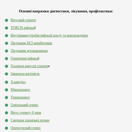
Основні напрямки діагностики, лікування, профілактики:
Вірусний гепатит
TORCH-інфекці
ї
Внутрішньоутробні інфекції плоду та новорождених
Лікування БЕЗ антибіотиків
Лікування аутовакциною
Герпетичні інфекці
ї
Хронічні вирусні гепатит
и
Завмерла вагітність
Хламідіоз
Мікоплазмоз
Уреаплазмоз
Генітальний герпес
Вірус герпесу 6 типа
Синдром хронічної втоми
Оперізуючий герпес