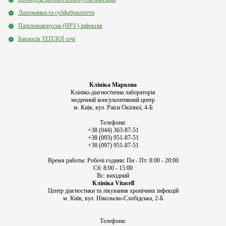
Лихоманки та субфебрилітети
Папіломавірусна (HPV) інфекція
Бакпосів ТЕПЛОЇ сечі
Клініка Маркова
Клініко-діагностична лабораторія
медичний консультативний центр
м. Київ, вул. Раїси Окіпної, 4-Б
Телефони:
+38 (044) 363-87-51
+38 (093) 951-87-51
+38 (097) 951-87-51
Время работы:
Робочі години: Пн - Пт: 8:00 - 20:00
Сб: 8:00 - 15:00
Вс: вихідний
Клініка Vitacell
Центр діагностики та лікування хронічних інфекцій
м. Київ, вул. Нікольско-Слобідська, 2-Б
Телефони: