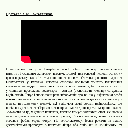
Протокол №18. Токсоплазмоз.
Етіологічний фактор - Toxoplasma gondii, облігатний внутрішньоклітинний
паразит зі складним життєвим циклом. Відомі три основні періоди розвитку
цього паразиту: тахізоїти, тканинна циста, ооциста. Статевий розвиток паразита
відбувається у клітинах епітелію слизової оболонки тонкого кишківника
кінцевого господаря - домашнього кота та інших котячих; безстатевий розвиток
у тканинах проміжних господарів - ссавців (включаючи людину) та деяких
видів птахів. Існує і скрізь поширена інформація про те, що у інфікованої особи
навіть з
нормальним імунітетом
утворюються тканинні цисти (в основному у
м’язах та головному мозку), які вміщують живі форми найпростіших, що
повільно діляться та зберігаються в організмі людини протягом цілого життя.
Зважаючи на це, у деяких пацієнтів, частіше чомусь чоловічої статі, які погано
себе почувають але зовсім з інших причин, зʼявляється нездоланна постійна і
жахлива фобія: страх смерті від токсоплазмозу. Вони роками та навіть
десятиліттями проводять в пошуках лікаря або ліків, які їх «вилікують» та