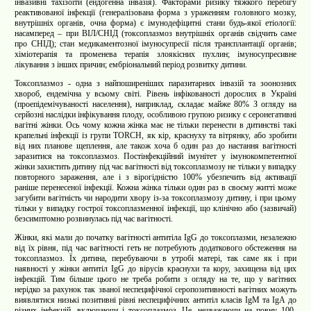
інвазивні тахізоїти (ендогенна інвазія). Факторами ризику тяжкого перебігу
реактивованої інфекції (генералізована форма з ураженням головного мозку,
внутрішніх органів, очна форма) є імунодефіцитні стани будь-якої етіології:
насамперед – при ВІЛ/СНІД (токсоплазмоз внутрішніх органів свідчить саме
про СНІД); стан медикаментозної імуносупресії після трансплантації органів;
хіміотерапія та променева терапія злоякісних пухлин; імуносупресивне
лікування з інших причин; ембріональний період розвитку дитини.
Токсоплазмоз - одна з найпоширеніших паразитарних інвазій та зоонозних
хвороб, ендемічна у всьому світі. Рівень інфікованості дорослих в Україні
(проепідемічуваності населення), наприклад, складає майже 80% З огляду на
серйозні наслідки інфікування плоду, особливою групою ризику є серонегативні
вагітні жінки. Ось чому кожна жінка має не тільки перенести в дитинстві такі
крапельні інфекції із групи
TORCH
, як кір, краснуху та вітрянку, або зробити
від них планове щеплення, але також хоча б один раз до настання вагітності
заразитися на токсоплазмоз. Постінфекційний імунітет у імунокомпетентної
жінки захистить дитину під час вагітності від токсоплазмозу не тільки у випадку
повторного зараження, але і з вірогідністю 100% убезпечить від активації
раніше перенесеної інфекції. Кожна жінка тільки один раз в своєму житті може
загубити вагітність чи народити хвору із-за токсоплазмозу дитину, і при цьому
тільки у випадку гострої токсоплазменної інфекції, що клінічно або (зазвичай)
безсимптомно розвинулась під час вагітності.
Жінки, які мали до початку вагітності
антитіла IgG до токсоплазми, незалежно
від їх рівня, під час вагітності геть не потребують додаткового обстеження на
токсоплазмоз. Їх дитина, перебуваючи в утробі матері, так саме як і при
наявності у жінки антитіл IgG до вірусів краснухи та кору, захищена від цих
інфекцій. Тим більше цього не треба робити з огляду на те, що у вагітних
нерідко за рахунок так званої неспецифічної серопозитивності вагітних можуть
виявлятися низькі позитивні рівні неспецифічних антитіл класів
IgМ та IgА до
різних інфекцій, включаючи і токсоплазмоз. Це, незважаючи на повну 100-