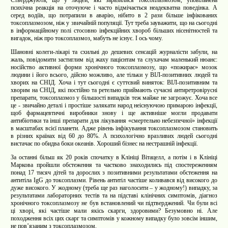
психічна реакція на оточуюче і часто відмічається неадекватна поведінка. А
серед водіїв, що потрапили в аварію, нібито в 2 рази більше інфікованих
токсоплазмозом, ніж у звичайній популяції. Тут треба зауважити, що на сьогодні
в інформаційному полі стосовно інфекційних хвороб більших нісенітностей та
вигадок, ніж про токсоплазмоз, мабуть не існує. І ось чому.
Шановні колеги-лікарі та схильні до дешевих сенсацій журналісти забули, на
жаль, повідомити застиглим від жаху пацієнтам та слухачам маленький нюанс:
носійство активної форми хронічного токсоплазмозу, що «пожирає» мозок
людини і його всього, дійсно можливо, але тільки у ВІЛ-позитивних людей та
хворих на СНІД. Хоча і тут сьогодні є суттєвий виняток: ВІЛ-позитивним та
хворим на СНІД, які постійно та ретельно приймають сучасні антиретровірусні
препарати, токсоплазмоз у більшості випадків теж майже не загрожує. Хоча все
це - звичайно деталі і простіше залякати народ неіснуючою примарою інфекції,
щоб фармацевтичні виробники знову і ще активніше могли продавати
антибіотики та інші препарати для лікування «смертельно небезпечної» інфекції
в масштабах всієї планети. Адже рівень інфікування токсоплазмозом становить
в різних країнах від 60 до 80%. А психологічно вразливих людей сьогодні
вистачає по обидва боки океанів. Хороший бізнес на нестрашній інфекції.
За останні більш як 20 років спочатку в Клініці Вітацелл, а потім і в Клініці
Маркова пройшли обстеження та частково знаходились під спостереженням
понад 17 тисяч дітей та дорослих з позитивними результатами обстеження на
антитіла IgG до токсоплазми. Рівень антитіл частіше коливався від високого до
дуже високого.
У жодному (треба ще раз наголосити – у жодному!) випадку, за
результатами лабораторних тестів та на підставі клінічних симптомів, діагноз
хронічного токсоплазмозу не був встановлений чи підтверджений. Чи були всі
ці хворі, які частіше мали якісь скарги, здоровими? Безумовно ні. Але
походження всіх цих скарг та симптомів у кожному випадку було зовсім іншим,
не пов’язаним з токсоплазмозом.