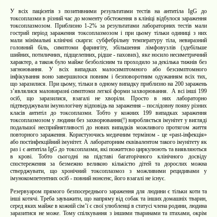
У всіх пацієнтів з позитивними результатами тестів на антитіла IgG до
токсоплазми в різний час до моменту обстеження в клініці відбулося зараження
токсоплазмозом. Приблизно 1-2% за результатами лабораторних тестів мали
гострий період зараження токсоплазмозом і при цьому тільки одиниці з них
мали мінімальні клінічні скарги: субфебрільну температуру тіла, невиразний
головний біль, симптоми фарингіту, збільшення лімфовузлів (здебільше
шийних, потиличних, підщелепних, рідше - пахових), яке носило несиметричний
характер,
а також було майже
безболісним та проходило за декілька тижнів без
загноювання
. У всіх випадках малосимптомного або безсимптомного
інфікування воно завершилося повним і безповоротним одужанням всіх тих,
що заразилися. При цьому, тільки в одному випадку приблизно на 200 заражень
з’являлися маловиразні симптоми легкої форми захворювання.
А всі інші 199
осіб, що заразилися, взагалі не хворіли. Просто в них лабораторно
підтверджували імунологічну відповідь на зараження – послідовну появу різних
класів антитіл до токсоплазми. Тобто у кожних 199 випадках зараження
токсоплазмозом у людини без захворювання(!) виробляється імунітет у вигляді
подальшої несприйнятливості до нових випадків можливого протягом життя
повторного зараження. Користуючись медичним терміном - це «past-інфекція»
або постінфекційний імунітет. А лабораторним еквівалентом такого імунітету як
раз і є антитіла IgG до токсоплазми, які пожиттєво циркулюють та виявляються
в крові. Тобто сьогодні на підставі багаторічного клінічного досвіду
спостереження за безмежно великою кількістю дітей та дорослих можна
стверджувати, що хронічний токсоплазмоз з можливими рецидивами у
імунокомпетентних осіб - повний нонсенс, його взагалі не існує.
Резервуаром прямого безпосереднього зараження для людини є тільки коти та
інші котячі. Треба зауважити, що напряму від собак та інших домашніх тварин,
серед яких майже в кожній сім’ї є свої улюбленці в статусі члена родини, людина
заразитися не може. Тому спілкування з іншими тваринами та птахами, окрім