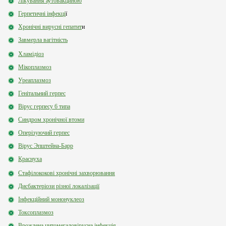
Лікування аутовакциною
Герпетичні інфекці
ї
Хронічні вирусні гепатит
и
Завмерла вагітність
Хламідіоз
Мікоплазмоз
Уреаплазмоз
Генітальний герпес
Вірус герпесу 6 типа
Синдром хронічної втоми
Оперізуючий герпес
Вірус Эпштейна-Барр
Краснуха
Стафілококові хронічні захворювання
Дисбактеріози різної локалізації
Інфекційний мононуклеоз
Токсоплазмоз
Врождена цитомегаловірусна інфекція