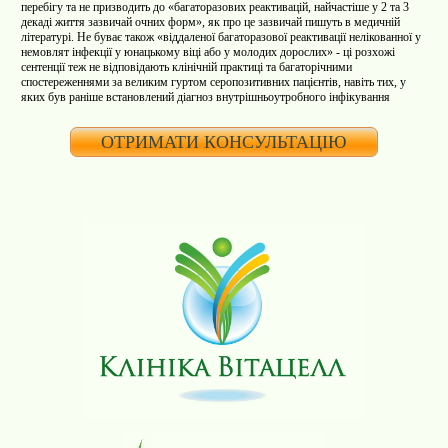
перебігу та не призводить до «багаторазових реактивацій, найчастіше у 2 та 3
декаді життя зазвичай очних
форм», як про це зазвичай пишуть в медичній
літературі. Не буває також «віддаленої багаторазової реактивації нелікованної у
немовлят інфекції у юнацькому віці або у молодих дорослих» - ці розхожі
сентенції теж не відповідають клінічній практиці та багаторічними
спостереженнями за великим гуртом серопозитивних пацієнтів, навіть тих, у
яких був раніше встановлений діагноз внутрішньоутробного інфікування
ОТРИМАТИ КОНСУЛЬТАЦІЮ