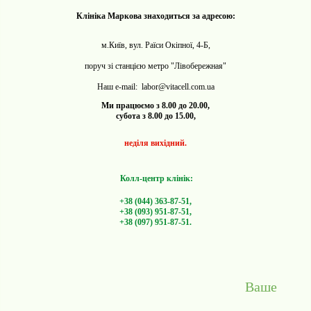
Клініка Маркова знаходиться за адресою:
м.Київ, вул. Раїси Окіпної, 4-Б,
поруч зі станцією метро "Лівобережная"
Наш e-mail: labor@vitacell.com.ua
Ми працюємо з 8.00 до 20.00,
субота з 8.00 до 15.00,
неділя вихідний.
Колл-центр клінік:
+38 (044) 363-87-51,
+38 (093) 951-87-51,
+38 (097) 951-87-51.
Ваше