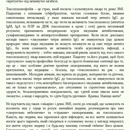
«врятують» від неминучої загибелі.
Токсоплазмофобія – це страх, який посіяли і культивують лікарі та деякі ЗМІ.
Пацієнтам з затяжним субфебрилітом, частою головною біллю,
іншими
симптомами інтоксикації, у яких виявили високий титр антитіл IgG до
токсоплазми, незважаючи на те, що тести на активність токсоплазмозу (антитіла
IgM,
IgA
та ПЛР на ДНК токсоплазми в крові і сечі) дають негативний
результат, призначають неодноразові курси лікування антибіотиками,
сульфаніламідними та антипротозойними препаратами. Коли після декількох
місяців такого «лікування» титри антитіл IgG не знижуються (що цілком
природно: ніякі види лікування не можуть вплинути на ці самі титри антитіл
IgG, бо вони означають не активність та/або агресивність інфекції, а
напруженість імунітету – тобто навпаки, високий рівень захисту від того самого
токсоплазмозу) лікар виносить свій вердикт. Пацієнту та його родині, щоб було
«зрозуміло» кажуть професійно безглузді та просто божевільні сентенції про те,
що це – таке особливе довічне хронічне захворювання, від якого не можна
врятуватися, що медицина – безсила, що «токсоплазмоз як рак – він
невиліковний». Молодим жінкам, які мріють по родину, материнство та діточок,
але мають високі титри антитіл IgG до токсоплазми, які не знижуються після
такого недолугого і геть непотрібного багаторазового лікування антибіотиками,
які не тільки не «допомагають», але ситуативно та стратегічно шкодять їх
здоров`ю, безальтернативно повідомляють, що «дітей вони ніколи мати не
зможуть», а якщо і народять, то «діти будуть ідіотами». Крапка. Навіщо жити?
Не відстають від таких «лікарів» і деякі ЗМІ, охочі до сенсацій, що залякують та
вселяють жах у серця та розум звичайної людини, розповідаючи про таке
«смертельно небезпечне» та «страшне» захворювання, як токсоплазмоз.
Кажуть, що людина, яка заразилася цією інфекцією, на все життя залишається
носієм цього паразита, який гніздиться в головному мозку у вигляді мікрокіст,
все життя отруює людину і в будь-яку хвилину готовий «вбити» його цілком.
Стверджують, що у людей, які заразилися токсоплазмозом, уповільнена