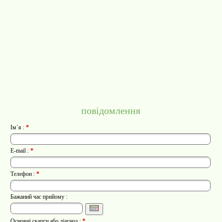
повідомлення
*
Ім`я :
*
E-mail :
*
Телефон :
Бажаний час прийому :
*
Основні скарги або діагноз :