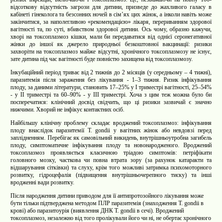
відсоткову відсутність загрози для дитини,
призведе до жахливого галасу в
кабінеті гінеколога та безсонних ночей в сімʼях цих жінок, а інколи навіть може
закінчитися, за наполегливою «рекомендацією» лікаря, перериванням здорової
вагітності та, по суті, вбивством здорової дитини. Ось чому, образно кажучи,
хворі на токсоплазмоз кішки, мали би передаватися від однієї серонегативної
жінки до іншої як джерело природньої безкоштовної вакцинації: ризики
захворіти на токсоплазмоз майже відсутні, хронічного токсоплазмозу не існує,
зате дитина під час вагітності буде повністю захищена від токсоплазмозу.
Інкубаційний період триває від 2 тижнів до 2 місяців (у середньому – 4 тижні),
паразитемія після зараження без лікування - 1–3 тижня. Ризик інфікування
плоду, за даними літератури, становить 17–25% у І триместрі вагітності, 25–54%
- у ІІ триместрі та 60–90% - у ІІІ триместрі. Хоча з цим теж можна було би
посперечатися: клінічний досвід свідчить, що ці ризики зазвичай є значно
нижчими. Хворий не інфікує контактних осіб.
Найбільшу клінічну проблему складає вроджений токсоплазмоз: інфікування
плоду внаслідок паразитемії T.
g
ondii у вагітних жінок або невдовзі перед
заплідненням. Перебігає як самовільний викидень, внутрішньоутробна загибель
плоду, симптоматичне інфікування плоду та новонародженого. Вроджений
токсоплазмоз проявляється класичною тріадою симптомів: петріфікати
головного мозку, часткова чи повна втрата зору (за рахунок катаракти та
відшарування сітківки) та слуху, крім того можливі затримка психомоторного
розвитку, гідроцефалія (підвищення внутрішньочерепного тиску) та інші
вродженні вади розвитку.
Після народження дитини приводом для її
антипротозойного лікування може
бути тільки підтверджена методом ПЛР паразитемія (знаходження T.
g
ondii в
крові) або паразитоурія (виявлення ДНК T.
g
ondii в сечі). Вроджений
токсоплазмоз, незалежно від того пролікували його чи ні, не обертає хронічного