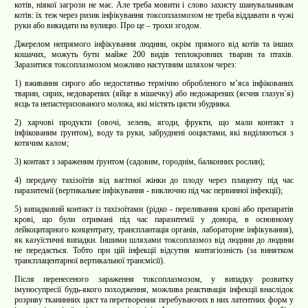
котів, ніякої загрози не має. Але треба мовити і слово захисту шанувальникам
котів: їх теж через ризик інфікування токсоплазмозом не треба віддавати в чужі
руки або викидати на вулицю. Про це – трохи згодом.
Джерелом непрямого інфікування людини, окрім прямого від котів та інших
кошачих, можуть бути майже 200 видів теплокровних тварин та птахів.
Заразитися токсоплазмозом можливо наступним шляхом через:
1) вживання сирого або недостатньо термічно обробленого м’яса інфікованих
тварин, сирих, недоварених (яйце в мішечку) або недожарених (яєчня глазун`я)
яєць та непастеризованого молока, які містять цисти збудника.
2) харчові продукти (овочі, зелень, ягоди, фрукти, що мали контакт з
інфікованим ґрунтом), воду та руки, забруднені ооцистами, які виділяються з
котячим калом;
3) контакт з зараженим ґрунтом (садовим, городнім, балконних рослин);
4) передачу тахізоїтів від вагітної жінки до плоду через плаценту під час
паразитемії (вертикальне інфікування - виключно під час первинної інфекції);
5) випадковий контакт із тахізоїтами (рідко - переливання крові або препаратів
крові, що були отримані під час паразитемії у донора, в основному
лейкоцитарного концентрату, трансплантація органів, лабораторне інфікування),
як казуїстичні випадки. Іншими шляхами токсоплазмоз від людини до людини
не передається. Тобто при цій інфекції відсутня контагіозність (за винятком
трансплацентарної вертикальної трансмісії).
Після перенесеного зараження токсоплазмозом, у випадку розвитку
імуносупресії будь-якого походження, можлива реактивація інфекції внаслідок
розриву тканинних цист та перетворення перебуваючих в них латентних форм у