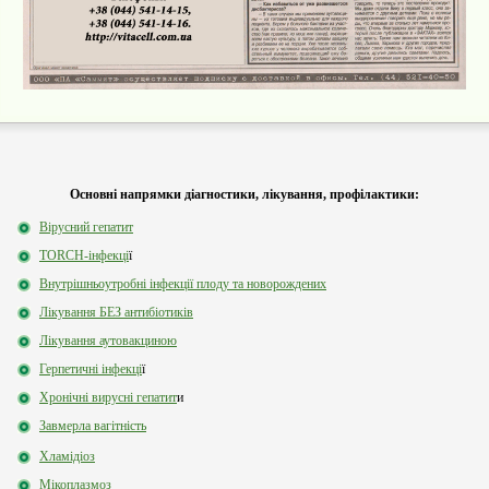
Основні напрямки діагностики, лікування, профілактики:
Вірусний гепатит
TORCH-інфекці
ї
Внутрішньоутробні інфекції плоду та новорождених
Лікування БЕЗ антибіотиків
Лікування аутовакциною
Герпетичні інфекці
ї
Хронічні вирусні гепатит
и
Завмерла вагітність
Хламідіоз
Мікоплазмоз