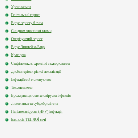
Уреаплазмоз
Генітальний герпес
Вірус герпесу 6 типа
Синдром хронічної втоми
Оперізуючий герпес
Вірус Эпштейна-Барр
Краснуха
Стафілококові хронічні захворювання
Дисбактеріози різної локалізації
Інфекційний мононуклеоз
Токсоплазмоз
Врождена цитомегаловірусна інфекція
Лихоманки та субфебрилітети
Папіломавірусна (HPV) інфекція
Бакпосів ТЕПЛОЇ сечі