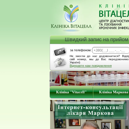
Швидкий запис на прийом
за телефоном:
Не змогли до нас додзвонитися? Відп
свій номер, мы до Вас передзвонимо
Україні)
Відправте нам повідомлення
Клініка "Vitacell"
Клініка Маркова