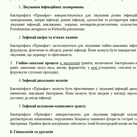
Лікування інфекційних захворювань
Бактеріофаги «Прімафаг» використовуються для лікування різних інфекц
захворювання, шкірні інфекції, ранові інфекції, урологічні та респіраторні і
лікуванні інфекцій, викликаних, зокрема, метицилін-резистентним золотис
Pseudomonas aeruginosa та
Klebsiella
pneumoniae
.
Інфекції шкіри та м'яких тканин
Бактеріофаги «Прімафаг» застосовуються для лікування гнійно-запальних інфек
фурункули, флегмони та абсцеси, ранові інфекції. Вони можуть бути використані 
лікування, що підвищує їх ефективність.
3.
Гнійно-запальні процеси
в носоглотці
(риніти, включаючи бактеріально-ас
риніт, запалення пазух носа, ангіни, фарингіти);
у
роті
(стоматити, глосити) т
фурункули слухових проходів).
Інфекції дихальних шляхів
Бактеріофаги «Прімафаг» можуть бути ефективними у лікуванні інфекцій дихаль
пневмонія, викликані бактеріями. Вони можуть бути введені у вигляді аерозо
доставку до місця інфекції.
Інфекції шлунково-кишкового тракту
Бактеріофаги «Прімафаг»
використовують для лікування інфекцій шлун
дисбактеріозах кишківника, порушеннях біоценозу кишкової флори та
гострих
г
бактеріями.
Прийом фагів внутрішньо забезпечує їхній безпосередній вплив на ба
6.
Гінекологія та урологія