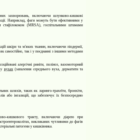
ійних захворювань, включаючи шлунково-кишкові
нфекції. Наприклад, фаги можуть бути ефективними у
тим стафілококом (MRSA), госпітальними штамами
цій шкіри та м'яких тканин, включаючи піодермії,
як самостійно, так і у поєднанні з іншими методами
оційовані алергічні риніти, поліноз, вазомоторний
а у
вухах
(запалення середнього вуха, дерматити та
них шляхів, таких як ларинго-трахеїти, бронхіти,
лів або інгаляцій, що забезпечує їх безпосередню
ково-кишкового тракту, включаючи діарею
при
астроентероколітах, викликаних чутливими до фагів
ктеріальні патогени у
кишківника
.