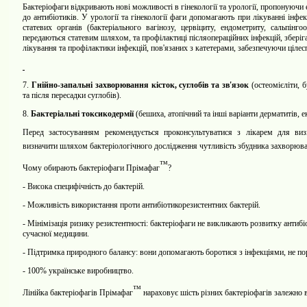
Бактеріофаги відкривають нові можливості в гінекології та урології, пропонуючи 
до антибіотиків. У урології та гінекології фаги допомагають при лікуванні інфе
статевих органів (бактеріального вагінозу, цервіциту, ендометриту, сальпінго
передаються статевим шляхом, та профілактиці післяопераційних інфекцій, збер
лікування та профілактики інфекцій, пов'язаних з катетерами, забезпечуючи цілес
7.
Гнійно-запальні захворювання кісток, суглобів та зв'язок
(остеомієліти, б
та після пересадки суглобів).
8.
Бактеріальні токсикодермії
(бешиха, атопічний та інші варіанти дерматитів, екз
Перед застосуванням рекомендується проконсультуватися з лікарем для ви
визначити шляхом бактеріологічного дослідження чутливість збудника захворюв
™
Чому обирають бактеріофаги Прімафаг
?
-
Висока специфічність до бактерій.
-
Можливість використання проти антибіотикорезистентних бактерій.
-
Мінімізація ризику резистентності: бактеріофаги не викликають розвитку антиб
сучасної медицини.
-
Підтримка природного балансу: вони допомагають боротися з інфекціями, не 
-
100% українське виробництво.
™
Лінійка бактеріофагів Прімафаг
нараховує шість різних бактеріофагів залежно в