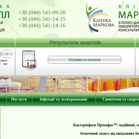
+38 (044) 541-09-20
+38 (044) 541-14-15
+38 (044) 541-14-16
Результати аналізів
равте
! (по
Послуги
Інфекції та захворювання
Симптоми та скарг
Бактеріофаг
и Пр
імафаг™: надійний, е
безпечний захист від шкідливих ба