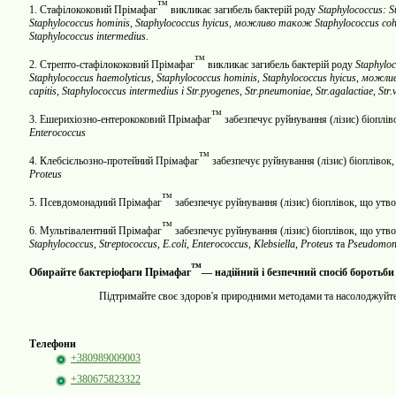
™
1.
Стафілококовий Прімафаг
викликає загибель бактерій роду
Staphylococcus
:
S
Staphylococcus
hominis
,
Staphylococcus
hyicus
, можливо також
Staphylococcus
coh
Staphylococcus
intermedius
.
™
2.
Стрепто-стафілококовий Прімафаг
викликає загибель бактерій роду
Staphylo
Staphylococcus
haemolyticus
,
Staphylococcus
hominis
,
Staphylococcus
hyicus
, можл
сар
itis
,
Staphylococcus
intermedius
і
Str.pyogenes, Str.pneumoniae, Str.agalactiae, Str.
™
3.
Ешерихіозно-ентерококовий Прімафаг
забезпечує руйнування (лізис) біопл
Enterococcus
™
4.
Клебсієльозно-протейний Прімафаг
забезпечує руйнування (лізис) біопліво
Proteus
™
5.
Псевдомонадний Прімафаг
забезпечує руйнування (лізис) біоплівок, що ут
™
6.
Мультівалентний Прімафаг
забезпечує руйнування (лізис) біоплівок, що ут
Staphylococcus
,
Streptococcus
,
E.coli
,
Enterococcus
,
Klebsiella
,
Proteus
та
Pseudomon
™
Обирайте бактеріофаги Прімафаг
— надійний і безпечний спосіб боротьби
Підтримайте своє здоров'я природними методами та насолоджуйте
Телефони
+380989009003
+380675823322