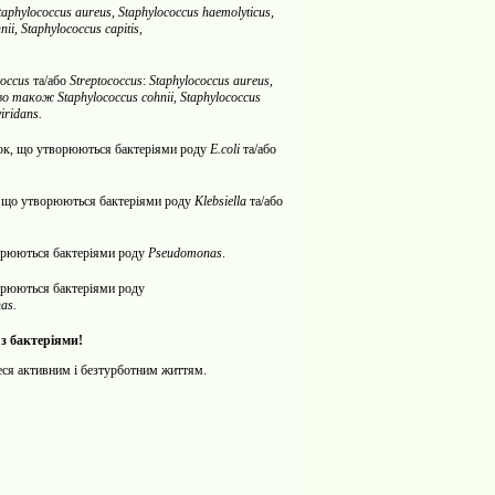
taphylococcus
aureus
,
Staphylococcus
haemolyticus
,
nii
,
Staphylococcus
сар
itis
,
coccus
та/або
Streptococcus
:
Staphylococcus
aureus
,
иво також
Staphylococcus
cohnii
,
Staphylococcus
viridans
.
івок, що утворюються бактеріями роду
E.coli
та/або
к, що утворюються бактеріями роду
Klebsiella
та/або
ворюються бактеріями роду
Pseudomonas
.
ворюються бактеріями роду
as.
 з бактеріями!
ся активним і безтурботним життям.