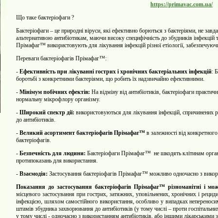
https://primavac.com.ua/
Що таке бактеріофаги ?
Бактеріофаги – це природні віруси, які ефективно борються з бактеріями, не за
альтернативою антибіотикам, маючи високу специфічність до збудників інфекцій 
Прімафаг™ використовують для лікування інфекцій різної етіології, забезпечуюч
Переваги бактеріофагів Прімафаг™:
-
Ефективність при лікуванні гострих і хронічних бактеріальних інфекцій
: 
боротьбі з конкретними бактеріями, що робить їх надзвичайно ефективними.
-
Мінімум побічних ефектів:
На відміну від антибіотиків, бактеріофаги практич
нормальну мікрофлору організму.
-
Широкий спектр дії:
використовуються для лікування інфекцій, спричинених 
до антибіотиків.
-
Великий асортимент бактеріофагів Прімафаг™
в залежності від конкретного
бактеріофагів.
-
Безпечність для людини:
Бактеріофаги Прімафаг™
не шкодять клітинам орган
протипоказань для використання.
-
Взаємодія:
Застосування бактеріофагів
Прімафаг™
можливо одночасно з викори
Показання до застосування
бактеріофагів
Прімафаг™ різноманітні і мо
місцевого застосування при гострих, затяжних, уповільнених, хронічних і рец
інфекцією, шляхом самостійного використання, особливо у випадках
непереносим
штамів збудника захворювання до антибіотиків (у тому числі – проти госпітальни
у тому числі - одночасно з використанням антибіотиків, або іншими лікарськими 