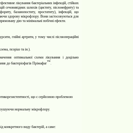
ефективне лікування бактеріальних інфекцій, стійких
кцій сечовивідних шляхів (циститу, пієлонефриту) та
офориту, баланопоститу, простатиту), інфекцій, що
ігаючи здорову мікрофлору. Вони застосовуються для
прямовану дію та мінімальні побічні ефекти.
урсити, гнійні артрити, у тому числі післяопераційні
ема, псоріаз та ін.).
значення оптимальної схеми лікування і
доцільно
™
ання до
бактеріофагів Прімафаг
.
іотикорезистентності, що є серйозною проблемою
порушуючи нормальну мікрофлору.
ід конкретного виду бактерій, а саме: