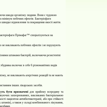
вдаючи шкоди організму людини. Вони є чудовою
та мінімум побічних ефектів. Бактеріофаги
и швидке відновлення та покращення якості життя.
Бактеріофаги Прімафаг™ спеціалізуються на
но не викликають побічних ефектів і не порушують
різними штамами бактерій, включаючи резистентні
 збудника включає в себе 6 різноманітних видів
ізму, не викликають алергічних реакцій та не мають
станням інших лікарських засобів.
жуть бути призначені
для прийому всередину та
идивуючих захворюваннях, викликаних бактеріальною
ості пацієнтом антибіотикотерапії, або при стійкості
х штамів), а також
у складі комбінованого лікування,
засобами.