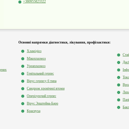
+380955823322
Основні напрямки діагностики, лікування, профілактики:
Хламідіоз
Стаф
Мікоплазмоз
Дисб
Уреаплазмоз
дених
Інф
Генітальний герпес
Ток
Вірус герпесу 6 типа
Вро
Синдром хронічної втоми
Лих
Оперізуючий герпес
Пап
Вірус Эпштейна-Барр
Бак
Краснуха