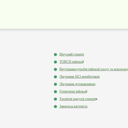
Вірусний гепатит
TORCH-інфекці
ї
Внутрішньоутробні інфекції плоду та новорож
Лікування БЕЗ антибіотиків
Лікування аутовакциною
Герпетичні інфекці
ї
Хронічні вирусні гепатит
и
Завмерла вагітність