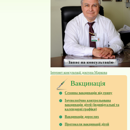
Інтернет консультації доктора Маркова
Вакцинація
Сезонна вакцинація від грипу
Імунологічно контрольована
вакцинація дітей (індивідуальні та
календарні графіки)
Вакцинація дорослих
Протоколи вакцинації дітей