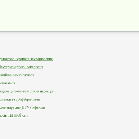
ілококові хронічні захворювання
актеріози різної локалізації
екційний мононуклеоз
соплазмоз
ждена цитомегаловірусна інфекція
оманки та субфебрилітети
іломавірусна (HPV) інфекція
посів ТЕПЛОЇ сечі